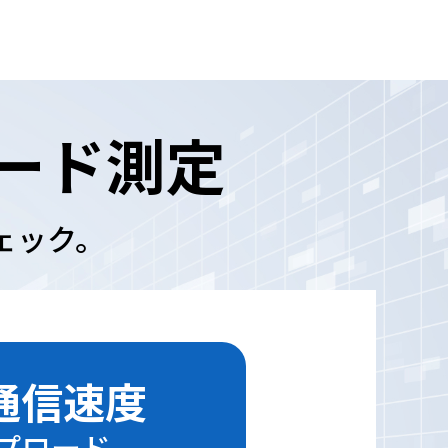
ード測定
ェック。
通信速度
プロード -