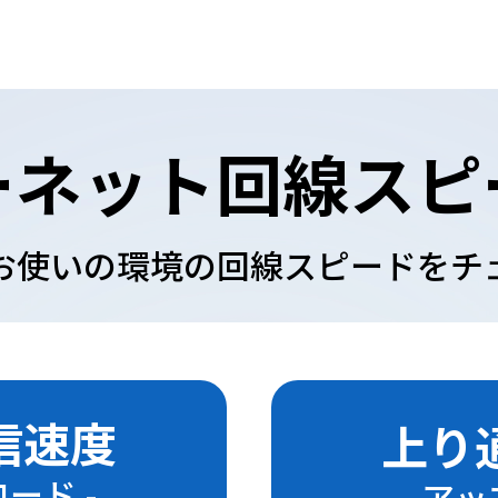
ーネット回線スピ
お使いの環境の回線スピードをチ
信速度
上り
ロード -
- アッ