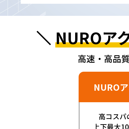
NUROアク
高速・高品
NUROア
高コスパ
上下最大10