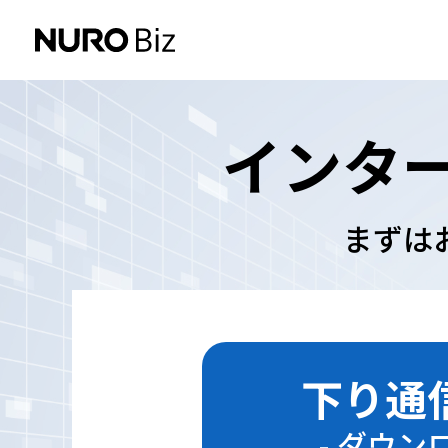
ナビゲーションをスキップして本文に進みます
インタ
まずは
下り通
- ダウン