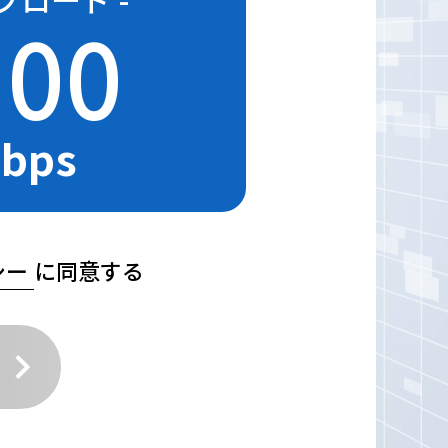
.00
bps
シー
に同意する