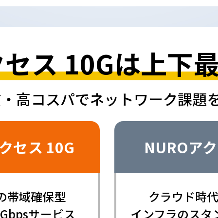
セス 10Gは上下最
質・高コスパで
ネットワーク課題
クセス 10G
NUROアク
の帯域確保型
クラウド時
Gbpsサービス
インフラのスタ