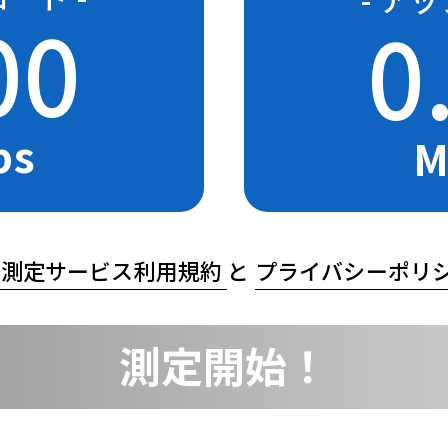
00
0
ps
M
度測定サービス利用規約
と
プライバシーポリ
測定開始！